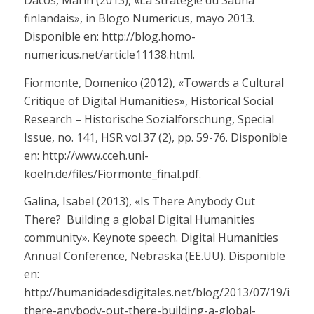
finlandais», in
Blogo Numericus
, mayo 2013.
Disponible en:
http://blog.homo-
numericus.net/article11138.html
.
Fiormonte, Domenico (2012), «Towards a Cultural
Critique of Digital Humanities»,
Historical Social
Research – Historische Sozialforschung
, Special
Issue, no. 141, HSR vol.37 (2), pp. 59-76. Disponible
en:
http://www.cceh.uni-
koeln.de/files/Fiormonte_final.pdf
.
Galina, Isabel (2013), «Is There Anybody Out
There?
Building a global Digital Humanities
community». Keynote speech.
Digital Humanities
Annual Conference
, Nebraska (EE.UU). Disponible
en:
http://humanidadesdigitales.net/blog/2013/07/19/is-
there-anybody-out-there-building-a-global-