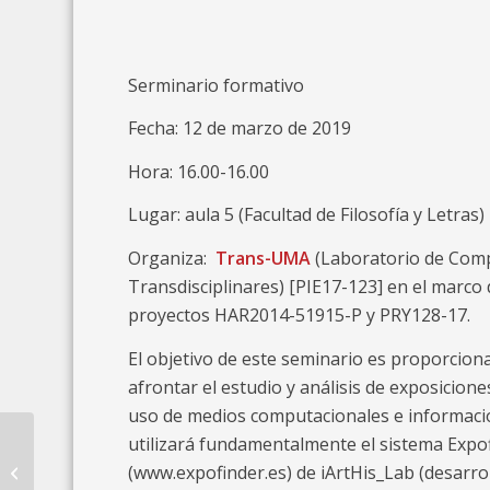
Serminario formativo
Fecha: 12 de marzo de 2019
Hora: 16.00-16.00
Lugar: aula 5 (Facultad de Filosofía y Letras)
Organiza:
Trans-UMA
(Laboratorio de Com
Transdisciplinares) [PIE17-123] en el marco 
proyectos HAR2014-51915-P y PRY128-17.
El objetivo de este seminario es proporcion
afrontar el estudio y análisis de exposiciones
uso de medios computacionales e información 
Catalogues
utilizará fundamentalmente el sistema Expo
numériques. Vers
(www.expofinder.es) de iArtHis_Lab (desarro
l’interopérabilité