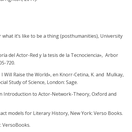
what it’s like to be a thing (posthumanities),
University
oría del Actor-Red y la tesis de la Tecnociencia»,
Arbor
705-720.
 I Will Raise the World», en Knorr-Cetina, K. and
Mulkay,
cial Study of Science
, London: Sage.
An Introduction to Actor-Network-Theory
, Oxford and
act models for Literary History
, New York: Verso Books.
: VersoBooks.