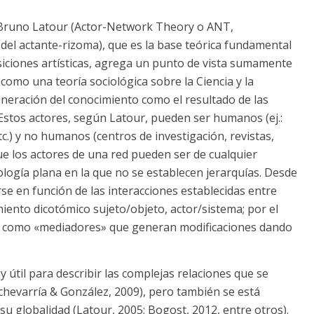
de Bruno Latour (Actor-Network Theory o ANT,
del actante-rizoma), que es la base teórica fundamental
siciones artísticas, agrega un punto de vista sumamente
como una teoría sociológica sobre la Ciencia y la
eneración del conocimiento como el resultado de las
 Estos actores, según Latour, pueden ser humanos (ej.:
etc.) y no humanos (centros de investigación, revistas,
que los actores de una red pueden ser de cualquier
ología plana en la que no se establecen jerarquías. Desde
rse en función de las interacciones establecidas entre
ento dicotómico sujeto/objeto, actor/sistema; por el
úan como «mediadores» que generan modificaciones dando
útil para describir las complejas relaciones que se
Echevarría & González, 2009), pero también se está
u globalidad (Latour, 2005; Bogost, 2012, entre otros).