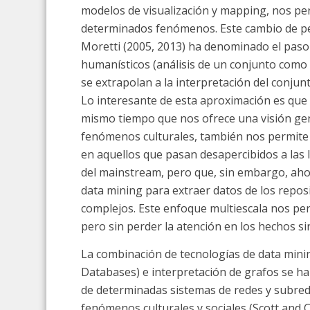
modelos de visualización y mapping, nos pe
determinados fenómenos. Este cambio de pers
Moretti (2005, 2013) ha denominado el paso 
humanísticos (análisis de un conjunto como
se extrapolan a la interpretación del conjunto
Lo interesante de esta aproximación es que n
mismo tiempo que nos ofrece una visión gen
fenómenos culturales, también nos permite f
en aquellos que pasan desapercibidos a las l
del mainstream, pero que, sin embargo, ahora
data mining para extraer datos de los repos
complejos. Este enfoque multiescala nos pe
pero sin perder la atención en los hechos sin
La combinación de tecnologías de data mini
Databases) e interpretación de grafos se h
de determinadas sistemas de redes y subred
fenómenos culturales y sociales (Scott and C