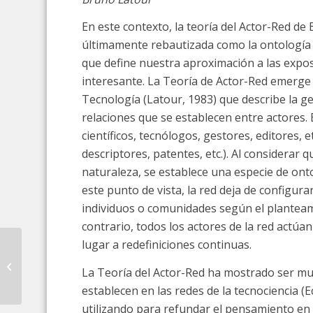
En este contexto, la teoría del Actor-Red 
últimamente rebautizada como la ontología 
que define nuestra aproximación a las expo
interesante. La Teoría de Actor-Red emerge 
Tecnología (Latour, 1983) que describe la g
relaciones que se establecen entre actores.
científicos, tecnólogos, gestores, editores, 
descriptores, patentes, etc.). Al considerar 
naturaleza, se establece una especie de ont
este punto de vista, la red deja de configura
individuos o comunidades según el planteami
contrario, todos los actores de la red act
lugar a redefiniciones continuas.
iArtHis_Lab y las
estrategias de análisis
La Teoría del Actor-Red ha mostrado ser muy 
basadas en
establecen en las redes de la tecnociencia (
tecnologías
computac...
utilizando para refundar el pensamiento en s